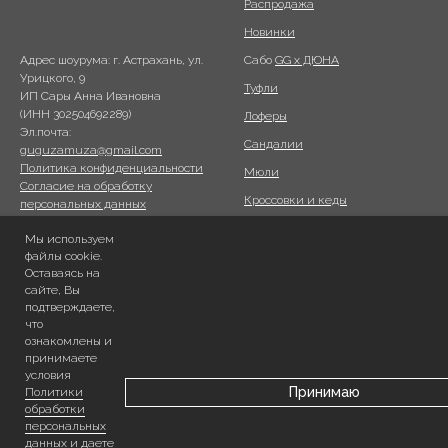
Распродажа
Новинки
Сабо
GG x ДЮНА
Адрес шоурума: г. Астрахань, ул.
Урицкого, 9
Туфли
ИП Сары Анна Ивановна
(ИНН 302504692289)
Лоферы
Эл.почта:
Сандалии
guguzamuza@gmail.com
Политика конфиденциальности
Мюли
Согласие на обработку
Кроссовки и кеды
персональных данных
Согласие на обработку
Ботинки
Мы используем
персональных данных
файлы cookie.
Сумки ПОХОД
метрическими программами
Оставаясь на
Публичная оферта
Сертифика
ты
сайте, Вы
Согласие на рассылку
подтверждаете,
что
ознакомлены и
ИНФОРМАЦИЯ
ГДЕ НАС НАЙТИ?
принимаете
Доставка и оплата
Lamoda
условия
Принимаю
Политики
О нас
Telegram
обработки
персональных
данных
и даете