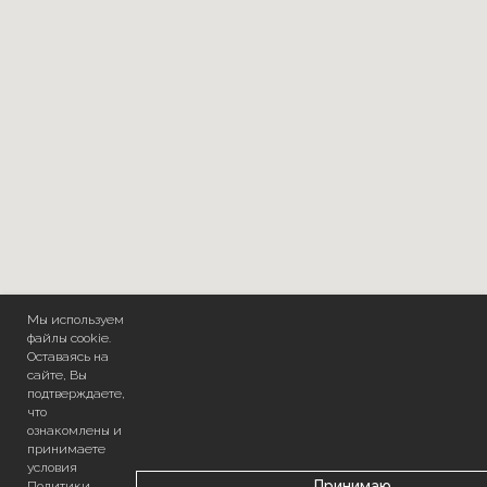
Мы используем
файлы cookie.
Оставаясь на
сайте, Вы
подтверждаете,
что
ознакомлены и
принимаете
условия
Принимаю
Политики