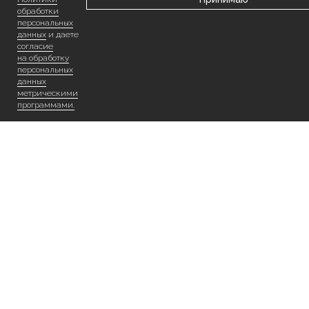
обработки
персональных
данных
и даете
согласие
на обработку
персональных
данных
метрическими
программами.