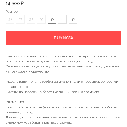
14 500
₽
Размер
36
37
38
39
40
41
42
BUY NOW
Балетки «Зелёная роща» - признание в любви пригородным лесам
и рощам, кольцом окружающим текстильную столицу.
Своё название модель получила в честь зелёных массивов, где воздух
напоен хвоей и свежестью.
Модель выполнена из особой фактурной кожи с неровной, рельефной
поверхностью.
Похожи на невесомые балетные чешки (вес 200 граммов).
Внимание!
Немного большемерят (напишите нам и мы поможем вам подобрать
идеальную пару).
Для тех, у кого «половинчатые» размеры, широкая или полная стопа -
смело можно выбирать размер в размер.