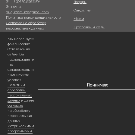
(ИНН 302504692289)
Лоферы
Эл.почта:
Сандалии
guguzamuza@gmail.com
Политика конфиденциальности
Мюли
Согласие на обработку
Кроссовки и кеды
персональных данных
Согласие на обработку
Ботинки
Мы используем
персональных данных
Сумки ПОХОД
файлы cookie.
метрическими программами
Оставаясь на
Публичная оферта
Сертифика
ты
сайте, Вы
Согласие на рассылку
подтверждаете,
что
ИНФОРМАЦИЯ
ознакомлены и
ГДЕ НАС НАЙТИ?
принимаете
Доставка и оплата
Lamoda
условия
Принимаю
Политики
О нас
Telegram
обработки
персональных
данных
и даете
согласие
на обработку
персональных
данных
метрическими
программами.