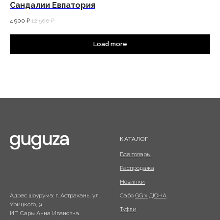
Сандалии Евпатория
4 900
₽
12 500
₽
Load more
КАТАЛОГ
Все товары
Распродажа
Новинки
Сабо
GG x ДЮНА
Адрес шоурума: г. Астрахань, ул.
Урицкого, 9
Туфли
ИП Сары Анна Ивановна