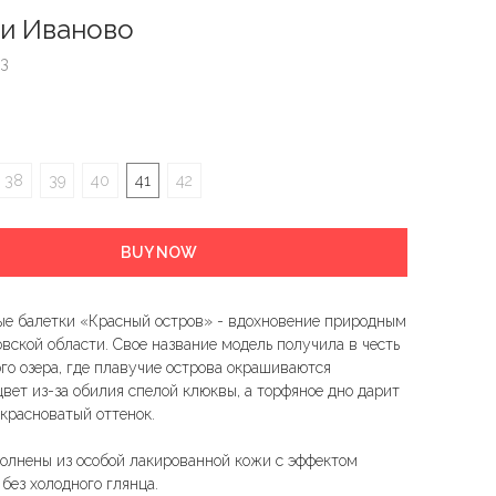
и Иваново
03
38
39
40
41
42
BUY NOW
е балетки «Красный остров» - вдохновение природным
вской области. Свое название модель получила в честь
го озера, где плавучие острова окрашиваются
цвет из-за обилия спелой клюквы, а торфяное дно дарит
 красноватый оттенок.
олнены из особой лакированной кожи с эффектом
без холодного глянца.