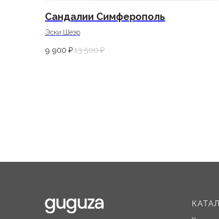
Сандалии Симферополь
Эски Шеэр
9 900
₽
13 500
₽
КАТА