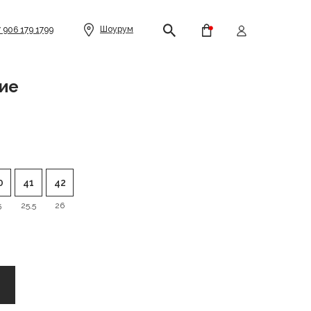
Шоурум
7 906 179 1799
ие
0
41
42
5
25,5
26