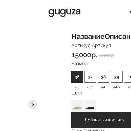
+
Название
Описан
Артикул:
Артикул
15000p.
0000p.
Размер
36
37
38
39
4
23
23,5
24
24,5
2
Цвет
Добавить в корзину