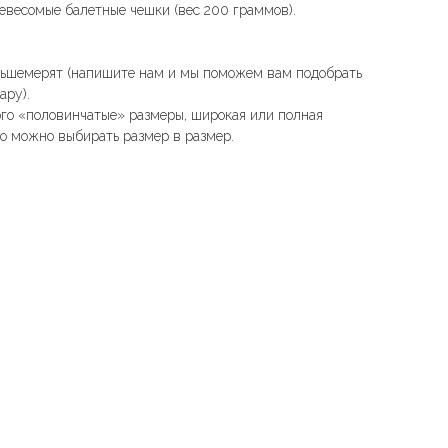
евесомые балетные чешки (вес 200 граммов).
ьшемерят (напишите нам и мы поможем вам подобрать
ару).
кого «половинчатые» размеры, широкая или полная
ло можно выбирать размер в размер.