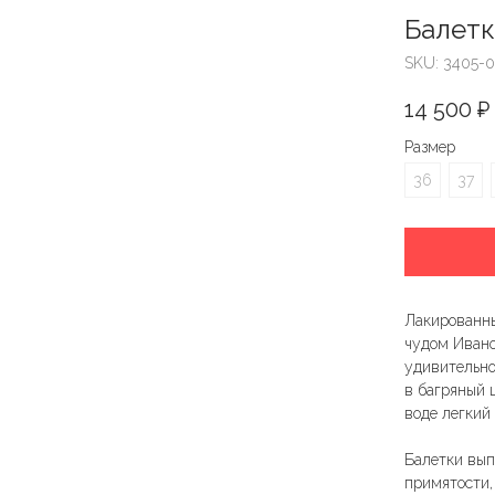
Балетк
SKU:
3405-
14 500
₽
Размер
36
37
Лакированны
чудом Ивано
удивительно
в багряный 
воде легкий
Балетки вып
примятости, 