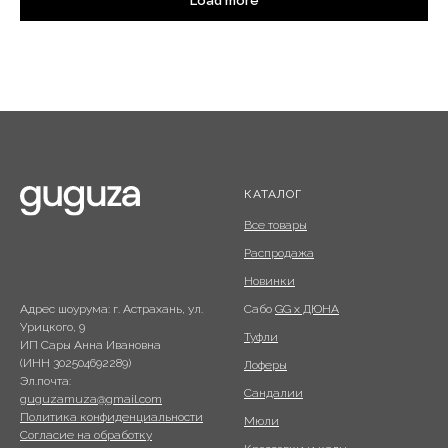
Load more
КАТАЛОГ
Все товары
Распродажа
Новинки
Сабо
GG x ДЮНА
Адрес шоурума: г. Астрахань, ул.
Урицкого, 9
Туфли
ИП Сары Анна Ивановна
(ИНН 302504692289)
Лоферы
Эл.почта:
Сандалии
guguzamuza@gmail.com
Политика конфиденциальности
Мюли
Согласие на обработку