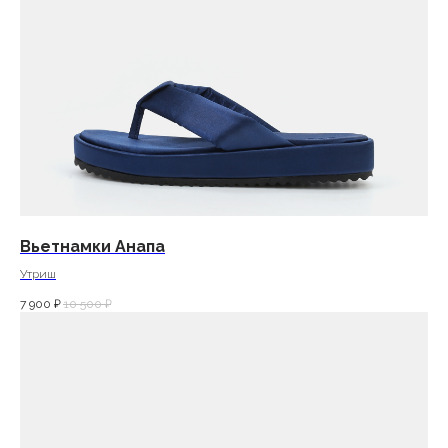
Вьетнамки Анапа
Утриш
7 900
₽
10 500
₽