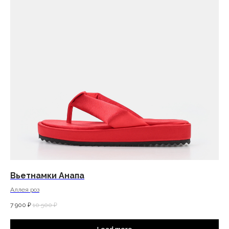
Вьетнамки Анапа
Аллея роз
7 900
₽
10 500
₽