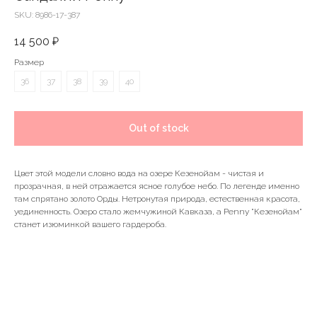
SKU:
8986-17-387
14 500
₽
Размер
36
37
38
39
40
Out of stock
Цвет этой модели словно вода на озере Кезенойам - чистая и
прозрачная, в ней отражается ясное голубое небо. По легенде именно
там спрятано золото Орды. Нетронутая природа, естественная красота,
уединенность. Озеро стало жемчужиной Кавказа, а Penny "Кезенойам"
станет изюминкой вашего гардероба.