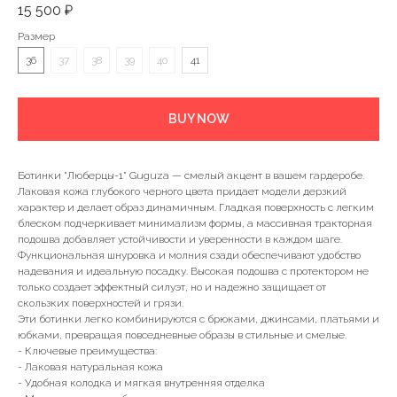
15 500
₽
Размер
36
37
38
39
40
41
BUY NOW
Ботинки "Люберцы-1" Guguza — смелый акцент в вашем гардеробе.
Лаковая кожа глубокого черного цвета придает модели дерзкий
характер и делает образ динамичным. Гладкая поверхность с легким
блеском подчеркивает минимализм формы, а массивная тракторная
подошва добавляет устойчивости и уверенности в каждом шаге.
Функциональная шнуровка и молния сзади обеспечивают удобство
надевания и идеальную посадку. Высокая подошва с протектором не
только создает эффектный силуэт, но и надежно защищает от
скользких поверхностей и грязи.
Эти ботинки легко комбинируются с брюками, джинсами, платьями и
юбками, превращая повседневные образы в стильные и смелые.
- Ключевые преимущества:
- Лаковая натуральная кожа
- Удобная колодка и мягкая внутренняя отделка