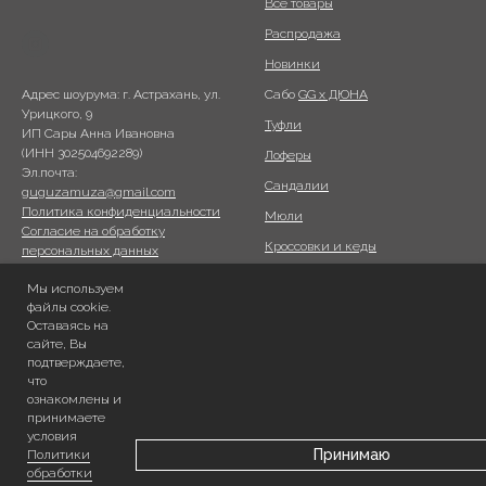
Все товары
Распродажа
Новинки
Сабо
GG x ДЮНА
Адрес шоурума: г. Астрахань, ул.
Урицкого, 9
Туфли
ИП Сары Анна Ивановна
(ИНН 302504692289)
Лоферы
Эл.почта:
Сандалии
guguzamuza@gmail.com
Политика конфиденциальности
Мюли
Согласие на обработку
Кроссовки и кеды
персональных данных
Согласие на обработку
Ботинки
Мы используем
персональных данных
файлы cookie.
Сумки ПОХОД
метрическими программами
Оставаясь на
Публичная оферта
Сертифика
ты
сайте, Вы
Согласие на рассылку
подтверждаете,
что
ознакомлены и
ИНФОРМАЦИЯ
ГДЕ НАС НАЙТИ?
принимаете
Доставка и оплата
Lamoda
условия
Принимаю
Политики
О нас
Telegram
обработки