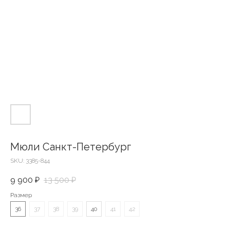
Мюли Санкт-Петербург
SKU:
3385-844
9 900
₽
13 500
₽
Размер
36
37
38
39
40
41
42